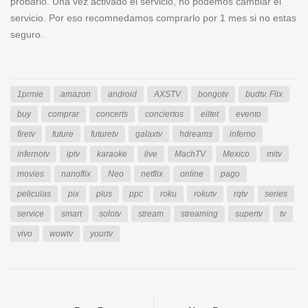
probarlo. Una vez activado el servicio, no podemos cambiar el
servicio. Por eso recomnedamos comprarlo por 1 mes si no estas
seguro.
1prmie
amazon
android
AXSTV
bongotv
budtv. Flix
buy
comprar
concerts
conciertos
eiltet
evento
firetv
future
futuretv
galaxtv
hdreams
inferno
infernotv
iptv
karaoke
live
MachTV
Mexico
mitv
movies
nanoflix
Neo
netflix
online
pago
peliculas
pix
plus
ppc
roku
rokutv
rqtv
series
service
smart
solotv
stream
streaming
supertv
tv
vivo
wowtv
yourtv