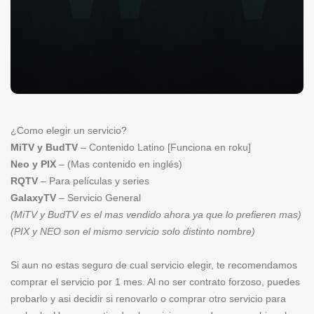
¿Como elegir un servicio?
MiTV y BudTV
– Contenido Latino [Funciona en roku]
Neo y PIX
– (Mas contenido en inglés)
RQTV
– Para películas y series
GalaxyTV
– Servicio General
(MiTV y BudTV es el mas vendido ahora ya que lo prefieren mas)
(PIX y NEO son el mismo servicio solo distinto nombre)
Si aun no estas seguro de cual servicio elegir, te recomendamos
comprar el servicio por 1 mes. Al no ser contrato forzoso, puedes
probarlo y asi decidir si renovarlo o comprar otro servicio para