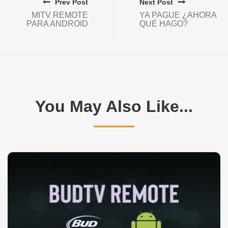
Prev Post
Next Post
MITV REMOTE
YA PAGUE ¿AHORA
PARA ANDROID
QUÉ HAGO?
You May Also Like...