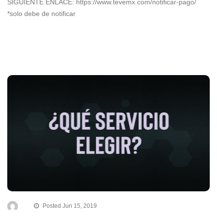
SIGUIENTE ENLACE: https://www.tevemx.com/notificar-pago/
*solo debe de notificar
Posted Jun 15, 2019