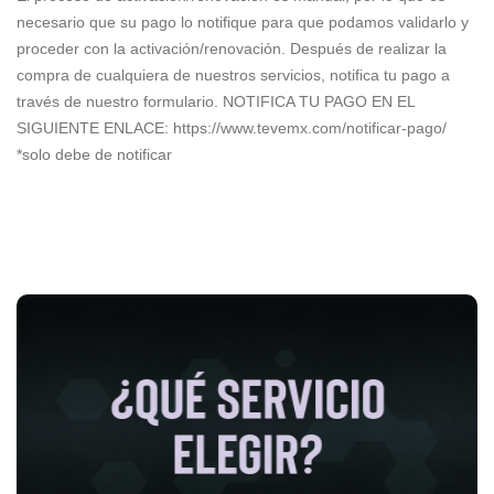
necesario que su pago lo notifique para que podamos validarlo y
proceder con la activación/renovación. Después de realizar la
compra de cualquiera de nuestros servicios, notifica tu pago a
través de nuestro formulario. NOTIFICA TU PAGO EN EL
SIGUIENTE ENLACE: https://www.tevemx.com/notificar-pago/
*solo debe de notificar