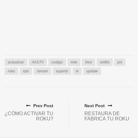
actualizar
AXSTV
codigo
mitv
Neo
netflix
pix
roku
rqtv
stream
supertv
tv
update
Prev Post
Next Post
¿CÓMO ACTIVAR TU
RESTAURA DE
ROKU?
FABRICA TU ROKU