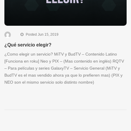
Posted Jun 15, 2019
¿Qué servicio elegir?
¿Como elegir un servicio? MiTV y BudTV – Contenido Latino
[Funciona en roku] Neo y PIX – (Mas contenido en inglés) RQTV
– Para películas y series GalaxyTV – Servicio General (MiTV y
BudTV es el mas vendido ahora ya que lo prefieren mas) (PIX y
NEO son el mismo servicio solo distinto nombre)