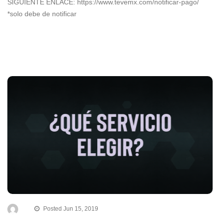
SIGUIENTE ENLACE: https://www.tevemx.com/notificar-pago/
*solo debe de notificar
Posted Jun 15, 2019