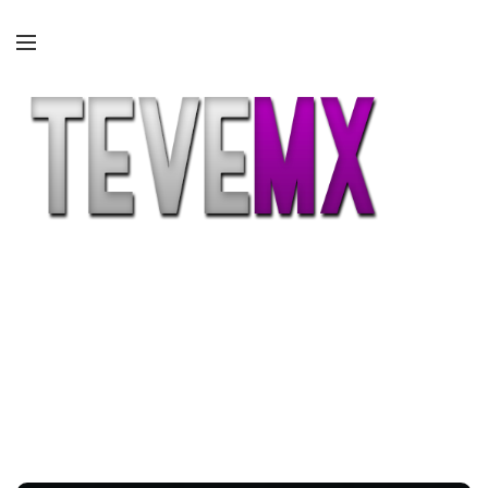
Etiqueta:
origenes