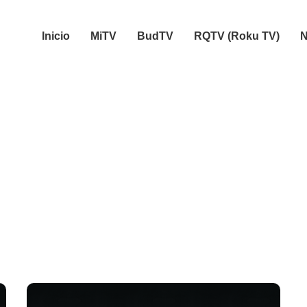
Inicio
MiTV
BudTV
RQTV (Roku TV)