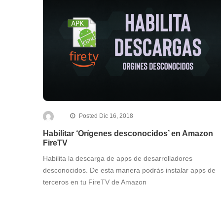
Posted Dic 16, 2018
Habilitar ‘Orígenes desconocidos’ en Amazon
FireTV
Habilita la descarga de apps de desarrolladores
desconocidos. De esta manera podrás instalar apps de
terceros en tu FireTV de Amazon