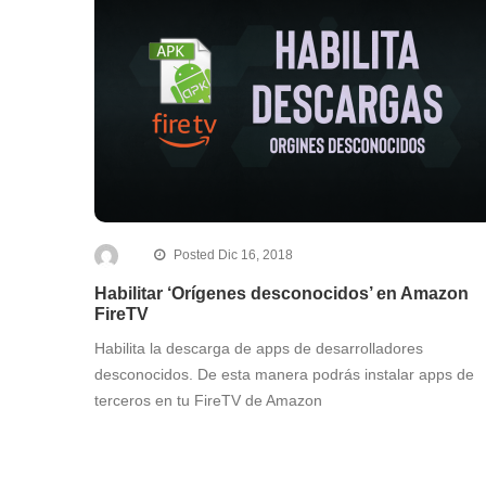
Posted Dic 16, 2018
Habilitar ‘Orígenes desconocidos’ en Amazon
FireTV
Habilita la descarga de apps de desarrolladores
desconocidos. De esta manera podrás instalar apps de
terceros en tu FireTV de Amazon